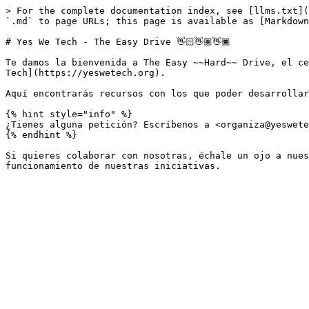
> For the complete documentation index, see [llms.txt](
`.md` to page URLs; this page is available as [Markdown
# Yes We Tech - The Easy Drive 👋🏻👋🏽👋🏿

Te damos la bienvenida a The Easy ~~Hard~~ Drive, el ce
Tech](https://yeswetech.org).

Aquí encontrarás recursos con los que poder desarrollar
{% hint style="info" %}

¿Tienes alguna petición? Escríbenos a <organiza@yeswete
{% endhint %}

Si quieres colaborar con nosotras, échale un ojo a nues